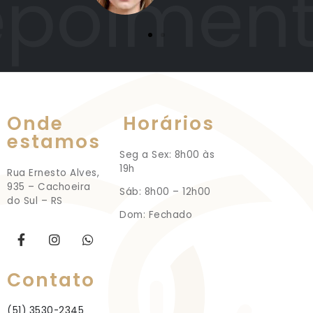
poimen
Onde
Horários
estamos
Seg a Sex: 8h00 às
19h
Rua Ernesto Alves,
935 – Cachoeira
Sáb: 8h00 – 12h00
do Sul – RS
Dom: Fechado
Contato
(51) 3530-2345