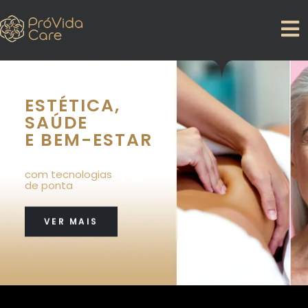
ESTÉTICA,
SAÚDE
E BEM-ESTAR
com tecnologias
de ponta
VER MAIS