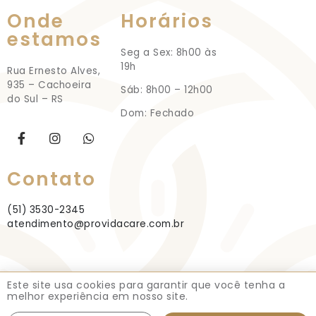
Onde
Horários
estamos
Seg a Sex: 8h00 às
19h
Rua Ernesto Alves,
935 – Cachoeira
Sáb: 8h00 – 12h00
do Sul – RS
Dom: Fechado
Contato
(51) 3530-2345
atendimento@providacare.com.br
Este site usa cookies para garantir que você tenha a
PróVida Care Estética, Saúde e Bem-
Política de
|
melhor experiência em nosso site.
estar © Todos os direitos reservados
Privacidade
BravaW