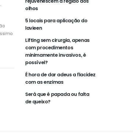
rejuvenescem a região dos
.
olhos
5 locais para aplicação do
são
lavieen
íssimo
Lifting sem cirurgia, apenas
com procedimentos
minimamente invasivos, é
possível?
É hora de dar adeus a flacidez
com as enzimas
Será que é papada ou falta
de queixo?